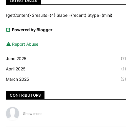
LATEST DEALS
{getContent} $results={4} $label={recent} $type={mini}
Powered by Blogger
Report Abuse
June 2025
(7)
April 2025
(1)
March 2025
(3)
CONTRIBUTORS
Show more