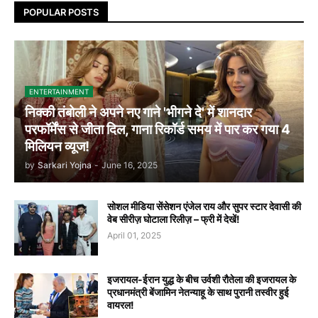
POPULAR POSTS
ENTERTAINMENT
निक्की तंबोली ने अपने नए गाने 'भीगने दे' में शानदार
परफॉर्मेंस से जीता दिल, गाना रिकॉर्ड समय में पार कर गया 4
मिलियन व्यूज!
by
Sarkari Yojna
-
June 16, 2025
सोशल मीडिया सेंसेशन एंजेल राय और सुपर स्टार देवासी की
वेब सीरीज़ घोटाला रिलीज़ – फ्री में देखें!
April 01, 2025
इजरायल-ईरान युद्ध के बीच उर्वशी रौतेला की इजरायल के
प्रधानमंत्री बेंजामिन नेतन्याहू के साथ पुरानी तस्वीर हुई
वायरल!